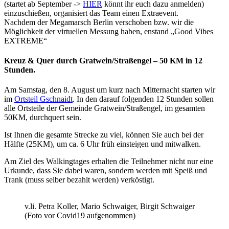
(startet ab September ->
HIER
könnt ihr euch dazu anmelden)
einzuschießen, organisiert das Team einen Extraevent.
Nachdem der Megamarsch Berlin verschoben bzw. wir die
Möglichkeit der virtuellen Messung haben, enstand „Good Vibes
EXTREME“
Kreuz & Quer durch Gratwein/Straßengel – 50 KM in 12
Stunden.
Am Samstag, den 8. August um kurz nach Mitternacht starten wir
im
Ortsteil Gschnaidt
. In den darauf folgenden 12 Stunden sollen
alle Ortsteile der Gemeinde Gratwein/Straßengel, im gesamten
50KM, durchquert sein.
Ist Ihnen die gesamte Strecke zu viel, können Sie auch bei der
Hälfte (25KM), um ca. 6 Uhr früh einsteigen und mitwalken.
Am Ziel des Walkingtages erhalten die Teilnehmer nicht nur eine
Urkunde, dass Sie dabei waren, sondern werden mit Speiß und
Trank (muss selber bezahlt werden) verköstigt.
v.li. Petra Koller, Mario Schwaiger, Birgit Schwaiger
(Foto vor Covid19 aufgenommen)